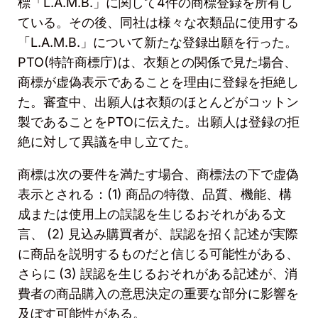
標「
L.A.M.B.
」に関して
4
件の商標登録を所有し
ている。その後、同社は様々な衣類品に使用する
「
L.A.M.B.
」について新たな登録出願を行った。
PTO(
特許商標庁
)
は、衣類との関係で見た場合、
商標が虚偽表示であることを理由に登録を拒絶し
た。審査中、出願人は衣類のほとんどがコットン
製であることを
PTO
に伝えた。出願人は登録の拒
絶に対して異議を申し立てた。
商標は次の要件を満たす場合、商標法の下で虚偽
表示とされる：
(1)
商品の特徴、品質、機能、構
成または使用上の誤認を生じるおそれがある文
言、
(2)
見込み購買者が、誤認を招く記述が実際
に商品を説明するものだと信じる可能性がある、
さらに
(3)
誤認を生じるおそれがある記述が、消
費者の商品購入の意思決定の重要な部分に影響を
及ぼす可能性がある。