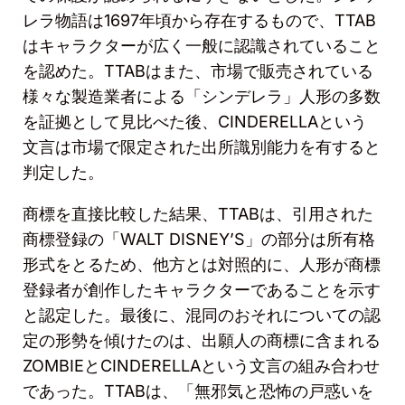
レラ物語は
1697
年頃から存在するもので、
TTAB
はキャラクターが広く一般に認識されていること
を認めた。
TTAB
はまた、市場で販売されている
様々な製造業者による「シンデレラ」人形の多数
を証拠として見比べた後、
CINDERELLA
という
文言は市場で限定された出所識別能力を有すると
判定した。
商標を直接比較した結果、
TTAB
は、引用された
商標登録の「
WALT DISNEY’S
」の部分は所有格
形式をとるため、他方とは対照的に、人形が商標
登録者が創作したキャラクターであることを示す
と認定した。最後に、混同のおそれについての認
定の形勢を傾けたのは、出願人の商標に含まれる
ZOMBIE
と
CINDERELLA
という文言の組み合わせ
であった。
TTAB
は、「無邪気と恐怖の戸惑いを