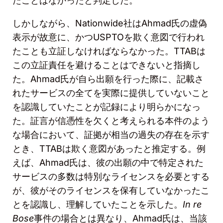
たことはなかったと判定した。
しかしながら、
Nationwide
社は
Ahmad
氏の虚偽
表示が故意に、かつ
USPTO
を欺く意図で行われ
たことも立証しなければならなかった。
TTAB
は
この立証責任を避けることはできないと指摘し
た。
Ahmad
氏が自ら出願を行った際に、記載さ
れたサービスの全てを実際に提供していないこと
を認識していたことが記録により明らかになっ
た。証言が信憑性を欠くと考えられる本件のよう
な場合において、証拠が相当の過失の存在を示す
とき、
TTAB
は欺く意図があったと推定する。例
えば、
Ahmad
氏は、彼の出願の中で特定された
サービスの多数は特別なライセンスを必要とする
が、彼がそのライセンスを保有していなかったこ
とを認識し、理解していたことを示した。
In re
Bose
事件の場合とは異なり、
Ahmad
氏は、当該