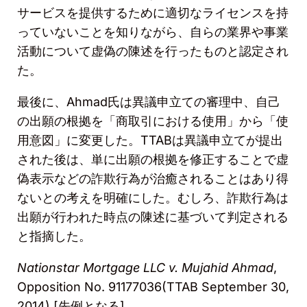
サービスを提供するために適切なライセンスを持
っていないことを知りながら、自らの業界や事業
活動について虚偽の陳述を行ったものと認定され
た。
最後に、
Ahmad
氏は異議申立ての審理中、自己
の出願の根拠を「商取引における使用」から「使
用意図」に変更した。
TTAB
は異議申立てが提出
された後は、単に出願の根拠を修正することで虚
偽表示などの詐欺行為が治癒されることはあり得
ないとの考えを明確にした。むしろ、詐欺行為は
出願が行われた時点の陳述に基づいて判定される
と指摘した。
Nationstar Mortgage LLC v. Mujahid Ahmad
,
Opposition No. 91177036(TTAB September 30,
2014) [
先例となる
]