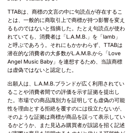
TTAB
は、商標の文言の中に句読点が存在するこ
とは、一般的に商取引上で商標が持つ影響を変え
るものではないと指摘した。たとえ句読点が使わ
れていても、消費者は「
L.A.M.B.
」を「
lamb
」
と呼ぶであろう。それにもかかわらず、
TTAB
は
潜在的な消費者の大多数が
L.A.M.B.
から「
Love
Angel Music Baby
」を連想するため、当該商標
は虚偽ではないと認定した。
出願人は、
L.A.M.B.
ブランドが広く利用されてい
ることや消費者間での評価を示す証拠を提出し
た。市場での商品識別力を証明しても虚偽の可能
性を理由とする拒絶を覆すのには役立たないが、
そのような証拠は商標が商品を誤って表示してい
るかどうか、また見込み購買者が誤認を招く記述