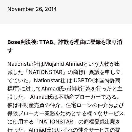
November 26, 2014
Bose
判決後
: TTAB
、詐欺を理由に登録を取り消
す
Nationstar
社は
Mujahid Ahmad
という人物が出
願した「
NATIONSTAR
」の商標に異議を申し立
てていた。
Nationstar
社
は
USPTO(
米国特許商
標庁
)
に対して
Ahmad
氏が詐欺行為を行ったと主
張した。
Ahmad
氏は不動産ブローカーである。
彼は不動産売買の仲介、住宅ローンの仲介および
保険ブローカー業務を始めとする様々なサービス
に使用する「
NATIONSTAR
」の商標登録出願を
行った。
Ahmad
氏はいずれの仲介サービスの提