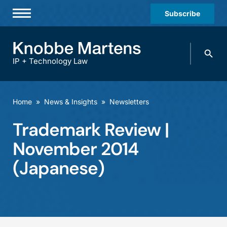
Subscribe
Professionals
Search
Practices & Industries
knobbe.
Search
IP + Technology Law
News & Insights
About Us
Home
»
News & Insights
»
Newsletters
Diversity
Trademark Review |
Offices
November 2014
Careers
(Japanese)
Events