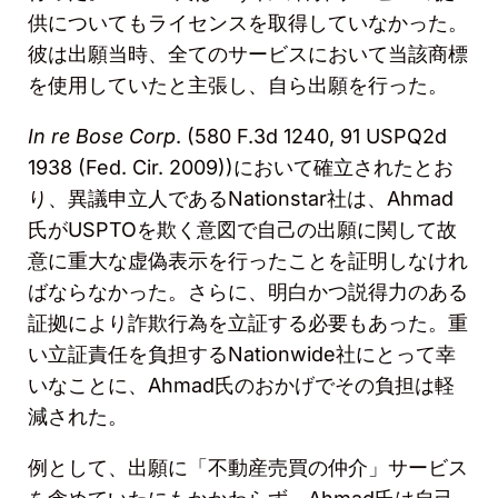
供についてもライセンスを取得していなかった。
彼は出願当時、全てのサービスにおいて当該商標
を使用していたと主張し、自ら出願を行った。
In re Bose Corp
. (580 F.3d 1240, 91 USPQ2d
1938 (Fed. Cir. 2009))
において確立されたとお
り、異議申立人である
Nationstar
社は、
Ahmad
氏が
USPTO
を欺く意図で自己の出願に関して故
意に重大な虚偽表示を行ったことを証明しなけれ
ばならなかった。さらに、明白かつ説得力のある
証拠により詐欺行為を立証する必要もあった。重
い立証責任を負担する
Nationwide
社にとって幸
いなことに、
Ahmad
氏のおかげでその負担は軽
減された。
例として、出願に「不動産売買の仲介」サービス