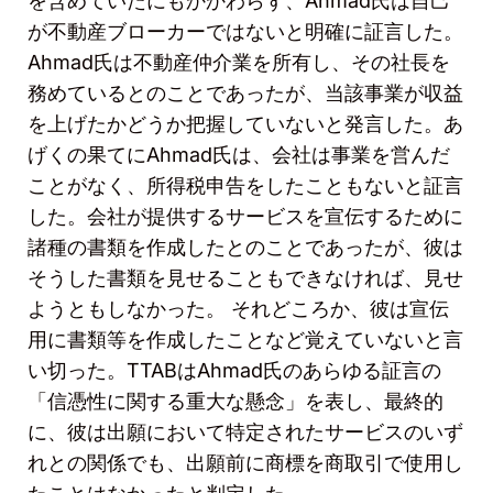
を含めていたにもかかわらず、
Ahmad
氏は自己
が不動産ブローカーではないと明確に証言した。
Ahmad
氏は不動産仲介業を所有し、その社長を
務めているとのことであったが、当該事業が収益
を上げたかどうか把握していないと発言した。あ
げくの果てに
Ahmad
氏は、会社は事業を営んだ
ことがなく、所得税申告をしたこともないと証言
した。会社が提供するサービスを宣伝するために
諸種の書類を作成したとのことであったが、彼は
そうした書類を見せることもできなければ、見せ
ようともしなかった。
それどころか、彼は宣伝
用に書類等を作成したことなど覚えていないと言
い切った。
TTAB
は
Ahmad
氏のあらゆる証言の
「信憑性に関する重大な懸念」を表し、最終的
に、彼は出願において特定されたサービスのいず
れとの関係でも、出願前に商標を商取引で使用し