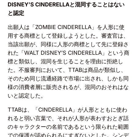
DISNEY’S CINDERELLA
と混同することはない
と認定
出願人は「
ZOMBIE CINDERELLA
」を人形に使
用する商標として登録しようとした。審査官は、
当該出願が、同様に人形の商標として先に登録さ
れた「
WALT DISNEY’S CINDERELLA
」という商
標と類似し、混同を生じることを理由に拒絶し
た。不服審判において、
TTAB
は商品が類似し、
そのため同じ流通経路で市場に出され、しかも同
様の消費者層に販売されるが、混同のおそれはな
いと認定した。
TTAB
は、「
CINDERELLA
」が人形とともに使わ
れると弱い言葉で、それが人形が表わすおとぎ話
のキャラクターの名前であるという限られた範囲
での保護が認められるにすぎないとした。シンデ