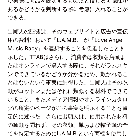
が実際に商品を説明するものだと信じる可能性が
あるかどうかを判断する際に考慮に入れることが
できる。
出願人の証拠は、そのウェブサイトと広告や宣伝
用の資料において「
L.A.M.B.
」が「
Love Angel
Music Baby
」を連想することを促進したことを
示した。
TTAB
はさらに、消費者は衣類を店頭ま
たはオンラインで購入する際に、それがラムスキ
ンでできているかどうか分かるため、欺かれるこ
とはないという事実に納得した。
出願人はその衣
類がコットンまたはそれに類似する材料でできて
いること、またメディア情報やオンラインカタロ
グの所定のページがこの事実を明示することを肯
定的に述べた。さらに出願人は、使用された材料
の種類を問わず、その衣類、靴および帽子類の全
てを特定するために
L.A.M.B.
という商標を使用し