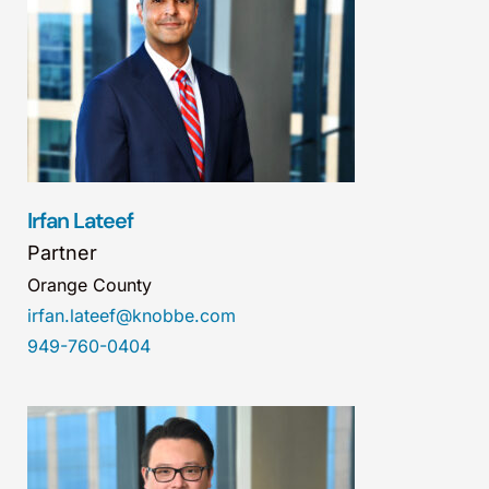
Irfan Lateef
Partner
Orange County
irfan.lateef@knobbe.com
949-760-0404