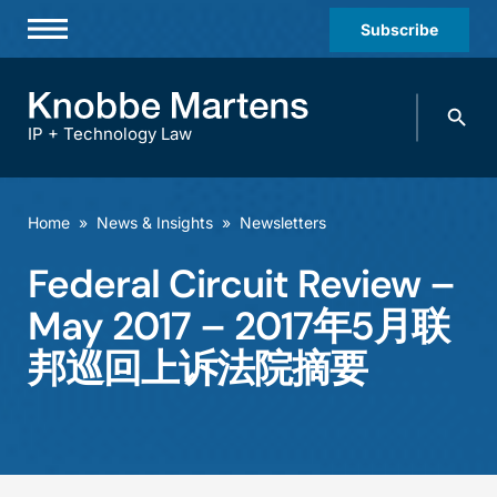
Subscribe
Professionals
Search
Practices & Industries
knobbe.
Search
IP + Technology Law
News & Insights
About Us
Home
»
News & Insights
»
Newsletters
Diversity
Federal Circuit Review –
Offices
May 2017 – 2017年5月联
Careers
邦巡回上诉法院摘要
Events