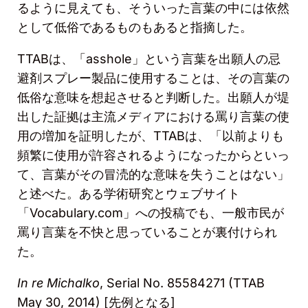
るように見えても、そういった言葉の中には依然
として低俗であるものもあると指摘した。
TTAB
は、「
asshole
」という言葉を出願人の忌
避剤スプレー製品に使用することは、その言葉の
低俗な意味を想起させると判断した。出願人が堤
出した証拠は主流メディアにおける罵り言葉の使
用の増加を証明したが、
TTAB
は、「以前よりも
頻繁に使用が許容されるようになったからといっ
て、言葉がその冒涜的な意味を失うことはない」
と述べた。ある学術研究とウェブサイト
「
Vocabulary.com
」への投稿でも、一般市民が
罵り言葉を不快と思っていることが裏付けられ
た。
In re Michalko
, Serial No. 85584271 (TTAB
May 30, 2014) [
先例となる
]