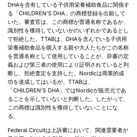
DHA
を含有している子供用栄養補助食品に関係す
る「CHILDREN’
S DHA
」の商標登録を出願して
いた。審査官は、この商標が普通名称であるか、
識別性を獲得していないかのいずれかであるとし
て拒絶した。
TTAB
は、
DHA
を含んでいる子供用
栄養補助食品を購入する親や大人たちがこの名称
を普通名称として使用していることが、辞書の定
義および第三者の使用により証明されていると判
断し、拒絶査定を支持した。
Nordic
は商業的成
功を達成してはいるが、
TTAB
は、
「CHILDREN’
S DHA
」では
Nordic
が販売元であ
ることを示していないと判断した。したがって、
この商標は識別性を獲得していないことにな
る。
Federal Circuit
は上訴審において、関連需要者が