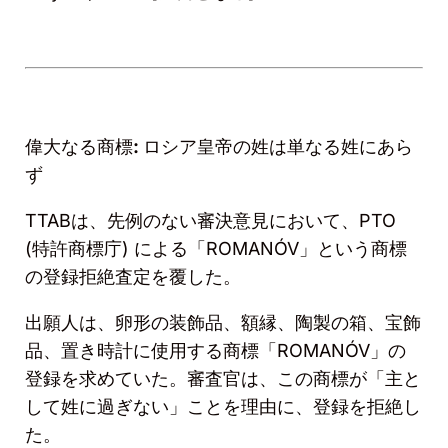
偉大なる商標
:
ロシア皇帝の姓は単なる姓にあら
ず
TTAB
は、先例のない審決意見において、
PTO
(
特許商標庁
)
による「ROMANÓ
V
」という商標
の登録拒絶査定を覆した。
出願人は、卵形の装飾品、額縁、陶製の箱、宝飾
品、置き時計に使用する商標「ROMANÓ
V
」の
登録を求めていた。審査官は、この商標が「主と
して姓に過ぎない」ことを理由に、登録を拒絶し
た。