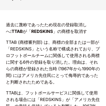
過去に蔑称であったため現在の登録取消し
へ
:TTAB
が「
REDSKINS
」の商標を取消す
TTAB (
商標審判部
)
は、商標の全部または一部が
「
REDSKINS
」という名称で構成されており、プ
ロフットボールチームに関係して使用される商標
に関する
6
件の登録を取り消した。理由は、それ
らの商標が登録された当時
(1967
年から
1990
年の
間
)
にはアメリカ先住民にとって侮辱的であった
と判断されたためである。
TTAB
は、フットボールサービスに関係して使用
される場合には「
REDSKINS
」が「アメリカ先住