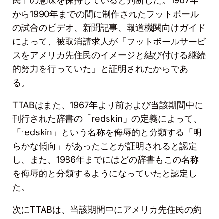
民」の意味を保持していると判断した。
1967
年
から
1990
年までの間に制作されたフットボール
の試合のビデオ、新聞記事、報道機関向けガイド
によって、被取消請求人が「フットボールサービ
スをアメリカ先住民のイメージと結び付ける継続
的努力を行っていた」と証明されたからであ
る。
TTAB
はまた、
1967
年より前および当該期間中に
刊行された辞書の「
redskin
」の定義によって、
「
redskin
」という名称を侮辱的と分類する「明
らかな傾向」があったことが証明されると認定
し、また、
1986
年までにはどの辞書もこの名称
を侮辱的と分類するようになっていたと認定し
た。
次に
TTAB
は、当該期間中にアメリカ先住民の約