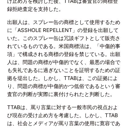
け止め方を検討した後、
TTAB
は審査官の商標登
録拒絶査定を支持した。
出願人は、スプレー缶の商標として使用するため
に「
ASSHOLE REPELLENT
」の登録を出願して
いた。このスプレー缶は冗談ギフトとして販売さ
れているものである。米国商標法は、「中傷的事
項」で構成される商標の登録を禁じている。出願
人は、問題の商標が中傷的でなく、最悪の場合で
も失礼であるに過ぎないことを証明するための証
拠を堤出した。しかし、
TTAB
は、この証拠によ
り、問題の商標が中傷的かつ低俗であるという審
査官の判断が実際に裏付けられたと判断した。
TTAB
は、罵り言葉に対する一般市民の視点およ
び現在の受け止め方を考慮した。しかし、
TTAB
は、社会とメディアが罵り言葉の使用に寛容であ