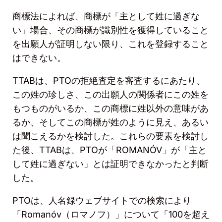
商標法によれば、商標が「主として姓に過ぎな
い」場合、その商標が識別性を獲得していること
を出願人が証明しない限り、これを登録すること
はできない。
TTAB
は、
PTO
の拒絶査定を審査するにあたり、
この姓の珍しさ、この出願人の関係者にこの姓を
もつものがいるか、この商標に姓以外の意味があ
るか、そしてこの商標が姓のように見え、あるい
は聞こえるかを検討した。これらの要素を検討し
た後、
TTAB
は、
PTO
が「ROMANÓ
V
」が「主と
して姓に過ぎない」とは証明できなかったと判断
した。
PTO
は、人名録ウェブサイトでの検索により
「Romanó
v
（ロマノフ）」について「
100
を超え