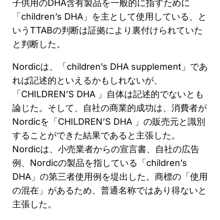
子供用の
DHA
含有製品を一般的に指すために
「
children’s DHA
」を主として使用している、と
いう
TTAB
の判断は証拠により裏付けられていた
と判断した。
Nordic
は、「
children’s DHA supplement
」であ
れば記述的といえるかもしれないが、
「CHILDREN’
S DHA
」自体は記述的でないとも
論じた。そして、自社の商業的成功は、消費者が
Nordic
を「CHILDREN’
S DHA
」の販売元と識別
することができた結果であると主張した。
Nordic
は、小売業者からの宣言書、自社の広告
例、
Nordic
の製品を指している「
children’s
DHA
」の第三者使用例を堤出した。商標の「使用
の混在」があるため、普通名称ではあり得ないと
主張した。