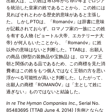
出願人は、この姓は
1613
年から
1917
年までロシア
を統治した皇家の姓であることから、この姓には
見ればそれとわかる歴史的意味があると主張し
た。
しかし
PTO
は、「Romanó
v
」は辞書に意味
が記載されておらず、ロマノフ家の一族にこの姓
を有する人物
(
ピョートル大帝、エカテリーナ大
帝
)
が何人もいたことから、「Romanó
v
」に姓
以外の意味はないと判断した。
TTAB
は、出願人
の商品
(
卵型の装飾品や宝飾品
)
は、ロマノフ王
朝と関係のある品であるため、この商標を見た消
費者はこの姓をもつ個人ではなく王朝の方を思い
浮かべる可能性が高いと判断した。したがって、
出願人の商標「ROMANÓ
V
」は「主として姓に
過ぎない」ものではないと結論した。
In re The Hyman Companies Inc
., Serial No.
85483695 (TTAB June 4, 2014) [
先例とならな