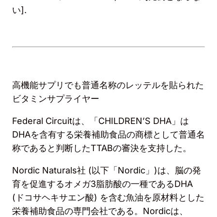
い
].
高機能サプリでも普通名称のレッテルを貼られた
ビタミンサプライヤー
Federal Circuit
は、「CHILDREN’
S DHA
」は
DHA
を含有する栄養補助食品の商標として普通名
称であると判断した
TTAB
の審決を支持した。
Nordic Naturals
社
(
以下「
Nordic
」
)
は、脳の発
育を促進するオメガ
3
脂肪酸の一種である
DHA
(
ドコサヘキサエン酸
)
を含む魚油を原材料とした
栄養補助食品の専門会社である。
Nordic
は、