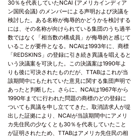
30
％を代表していた
NCAI (
アメリカインディア
ン国民会議
)
のメンバーによる声明および決議を
検討した。ある名称が侮辱的かどうかを検討する
には、その名称が向けられている集団のうち過半
数ではなく「相当数の構成員」が侮辱的と感じて
いることが要件となる。
NCAI
は
1993
年に、商標
「
REDSKINS
」の登録に引き続き異議を唱えると
いう決議案を可決した。この決議案は
1990
年よ
りも後に可決されたものだが、
TTAB
はこれが当
該期間中にもたれていた意見に関する集団声明で
あったと判断した。さらに、
NCAI
は
1967
年から
1990
年までに行われた問題の商標のどの登録に
ついても異議を申し立ててきた。取消請求人が堤
出した証拠により、
NCAI
が当該期間中にアメリ
カ先住民の少なくとも
30
％を代表していたこと
が証明されたため、
TTAB
はアメリカ先住民の相