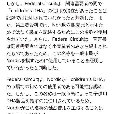
しかし、
Federal Circuit
は、関連需要者の間で
「
children’s DHA
」の使用の混在があったことは
記録では証明されていなかったと判断した。ま
た、第三者資料では、
Nordic
を販売元と示すた
めではなく製品を記述するためにこの名称が使用
されていた。さらに、
Federal Circuit
は、宣言書
は関連需要者ではなく小売業者のみから堤出され
たものであったため、この名称を一般市民が
Nordic
を指すために使用していることを証明し
ていなかったと判断した。
Federal Circuit
は、
Nordic
が「
children’s DHA
」
の市場での初めての使用者である可能性は認め
た。しかし、この名称は一般市民によって子供用
DHA
製品を指すのに使用されているため、
Nordic
がこの名称の独占使用を主張することは