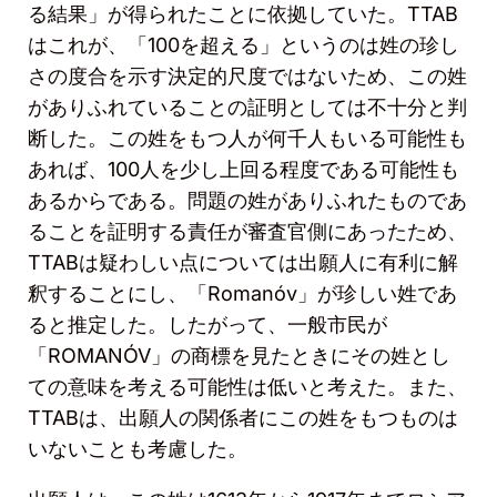
る結果」が得られたことに依拠していた。
TTAB
はこれが、「
100
を超える」というのは姓の珍し
さの度合を示す決定的尺度ではないため、この姓
がありふれていることの証明としては不十分と判
断した。この姓をもつ人が何千人もいる可能性も
あれば、
100
人を少し上回る程度である可能性も
あるからである。問題の姓がありふれたものであ
ることを証明する責任が審査官側にあったため、
TTAB
は疑わしい点については出願人に有利に解
釈することにし、「Romanó
v
」が珍しい姓であ
ると推定した。したがって、一般市民が
「ROMANÓ
V
」の商標を見たときにその姓とし
ての意味を考える可能性は低いと考えた。また、
TTAB
は、出願人の関係者にこの姓をもつものは
いないことも考慮した。