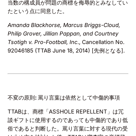
当数の構成員が問題の商標を侮辱的とみなしてい
たという点に同意した。
Amanda Blackhorse, Marcus Briggs-Cloud,
Philip Grover, Jillian Pappan, and Courtney
Tsotigh v. Pro-Football, Inc
., Cancellation No.
92046185 (TTAB June 18, 2014) [
先例となる
].
不変の原則
:
罵り言葉は依然として中傷的事項
TTAB
は、商標「
ASSHOLE REPELLENT
」は冗
談ギフトに使用するのであっても中傷的であり低
俗であると判断した。罵り言葉に対する現代の受