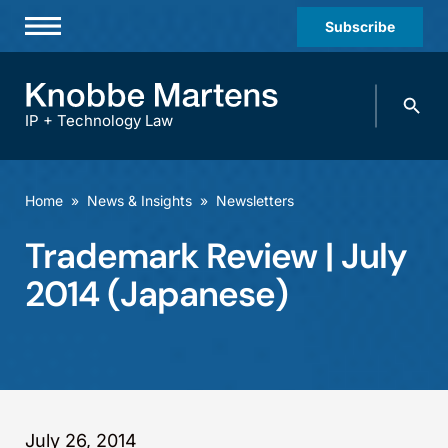
Subscribe
Professionals
Search
Practices & Industries
knobbe.
Search
IP + Technology Law
News & Insights
About Us
Home
»
News & Insights
»
Newsletters
Diversity
Trademark Review | July
Offices
2014 (Japanese)
Careers
Events
July 26, 2014