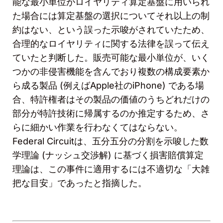
能な最小単位がロイヤリティ算定基盤に用いられ
た場合には算定基盤の選択についてそれ以上の制
約はない、という誤った示唆がされていたため、
合理的なロイヤリティに関する法律を誤って伝え
ていたと判断した。販売可能な最小単位が、いく
つかの非侵害機能を含んでおり複数の構成要素か
ら成る製品
(
例えば
Apple
社の
iPhone)
である場
合、特許権者はその製品の価値のうちどれだけの
部分が特許技術に帰属するのか推定するため、さ
らに細かい作業を行わなくてはならない。
Federal Circuit
は、五分五分の分割を示唆した数
学理論
(
ナッシュ交渉解
)
に基づく損害賠償算定
理論は、この事件に適用するには不適切な「大雑
把な目安」であったと指摘した。