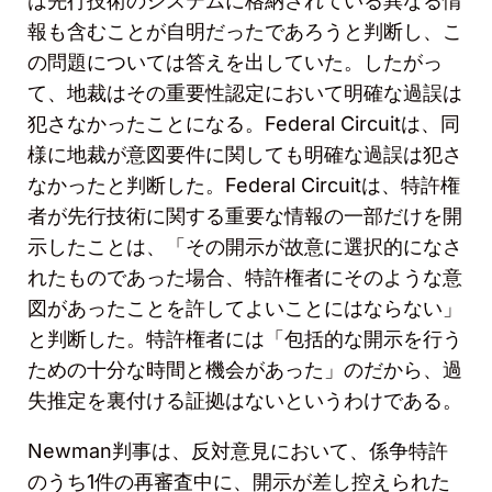
は先行技術のシステムに格納されている異なる情
報も含むことが自明だったであろうと判断し、こ
の問題については答えを出していた。したがっ
て、地裁はその重要性認定において明確な過誤は
犯さなかったことになる。
Federal Circuit
は、同
様に地裁が意図要件に関しても明確な過誤は犯さ
なかったと判断した。
Federal Circuit
は、特許権
者が先行技術に関する重要な情報の一部だけを開
示したことは、「その開示が故意に選択的になさ
れたものであった場合、特許権者にそのような意
図があったことを許してよいことにはならない」
と判断した。特許権者には「包括的な開示を行う
ための十分な時間と機会があった」のだから、過
失推定を裏付ける証拠はないというわけである。
Newman
判事は、反対意見において、係争特許
のうち
1
件の再審査中に、開示が差し控えられた