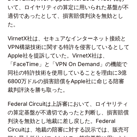
いて、ロイヤリティの算定に用いられた基盤が不
適切であったとして、損害賠償判決を無効とし
た。
VirnetX
社は、セキュアなインターネット接続と
VPN
構築技術に関する特許を侵害しているとして
Apple
社を提訴していた。
VirnetX
社は、
「
FaceTime
」と「
VPN On Demand
」の機能で
同社の特許技術を使用していることを理由に
3
億
6800
万ドルの損害賠償を
Apple
社に命じる陪審
裁判評決を勝ち取った。
Federal Circuit
は上訴審において、ロイヤリティ
の算定基盤が不適切であったと判断し、損害賠償
判決を無効とし地裁に差し戻した。
Federal
Circuit
は、地裁の陪審に対する説示では、販売可