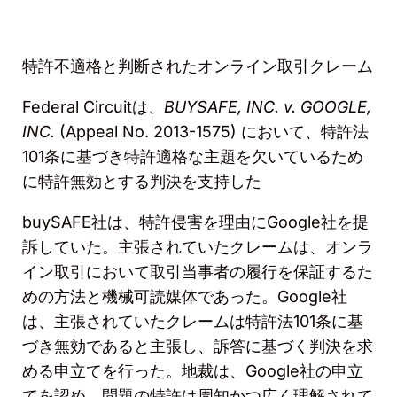
特許不適格と判断されたオンライン取引クレーム
Federal Circuit
は、
BUYSAFE, INC. v. GOOGLE,
INC.
(Appeal No. 2013-1575)
において、特許法
101
条に基づき特許適格な主題を欠いているため
に特許無効とする判決を支持した
buySAFE
社は、特許侵害を理由に
Google
社を提
訴していた。主張されていたクレームは、オンラ
イン取引において取引当事者の履行を保証するた
めの方法と機械可読媒体であった。
Google
社
は、主張されていたクレームは特許法
101
条に基
づき無効であると主張し、訴答に基づく判決を求
める申立てを行った。地裁は、
Google
社の申立
てを認め、問題の特許は周知かつ広く理解されて