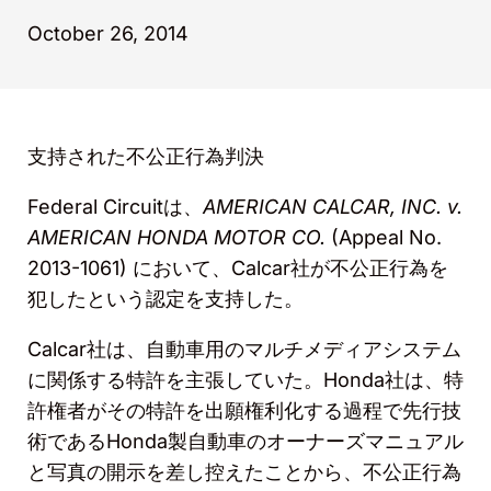
October 26, 2014
支持された不公正行為判決
Federal Circuit
は、
AMERICAN CALCAR, INC. v.
AMERICAN HONDA MOTOR CO.
(Appeal No.
2013-1061)
において、
Calcar
社が不公正行為を
犯したという認定を支持した。
Calcar
社は、自動車用のマルチメディアシステム
に関係する特許を主張していた。
Honda
社は、特
許権者がその特許を出願権利化する過程で先行技
術である
Honda
製自動車のオーナーズマニュアル
と写真の開示を差し控えたことから、不公正行為