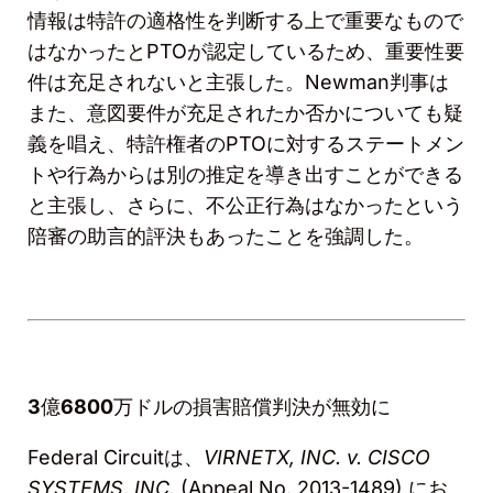
情報は特許の適格性を判断する上で重要なもので
はなかったと
PTO
が認定しているため、重要性要
件は充足されないと主張した。
Newman
判事は
また、意図要件が充足されたか否かについても疑
義を唱え、特許権者の
PTO
に対するステートメン
トや行為からは別の推定を導き出すことができる
と主張し、さらに、不公正行為はなかったという
陪審の助言的評決もあったことを強調した。
3
億
6800
万ドルの損害賠償判決が無効に
Federal Circuit
は、
VIRNETX, INC. v. CISCO
SYSTEMS, INC.
(Appeal No. 2013-1489)
にお