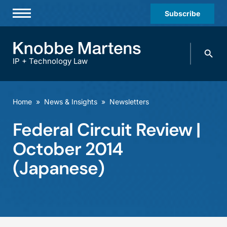
Subscribe
Professionals
Search
Practices & Industries
knobbe.
Search
IP + Technology Law
News & Insights
About Us
Home
»
News & Insights
»
Newsletters
Diversity
Federal Circuit Review |
Offices
October 2014
Careers
(Japanese)
Events