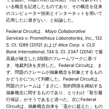
いる概念を記述したものであり、その概念を従来
のコンピューター技術とインターネットを用いて
応用したに過ぎない、と結論した。
Federal Circuit
は、
Mayo Collaborative
Services v. Prometheus Laboratories, Inc.
, 132
S. Ct. 1289 (2012)
および
Alice Corp. v. CLS
Bank International
, 134 S. Ct. 2347 (2014)
で最
高裁が確立した
2
段階のフレームワークに基づ
き、地裁判決を支持した。
Federal Circuit
は、ま
ず、問題のクレームが抽象概念を対象とするもの
かどうかについて判断した。
Federal Circuit
は、
問題のクレームは「まさに」契約関係を締結する
抽象概念に関するものであり、とりわけ「取引履
行保証」がそうであると述べた。次に
Federal
Circuit
は、抽象概念自体を「遥かに超えた」もの