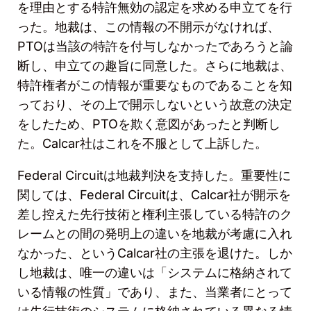
を理由とする特許無効の認定を求める申立てを行
った。地裁は、この情報の不開示がなければ、
PTO
は当該の特許を付与しなかったであろうと論
断し、申立ての趣旨に同意した。さらに地裁は、
特許権者がこの情報が重要なものであることを知
っており、その上で開示しないという故意の決定
をしたため、
PTO
を欺く意図があったと判断し
た。
Calcar
社はこれを不服として上訴した。
Federal Circuit
は地裁判決を支持した。重要性に
関しては、
Federal Circuit
は、
Calcar
社が開示を
差し控えた先行技術と権利主張している特許のク
レームとの間の発明上の違いを地裁が考慮に入れ
なかった、という
Calcar
社の主張を退けた。しか
し地裁は、唯一の違いは「システムに格納されて
いる情報の性質」であり、また、当業者にとって